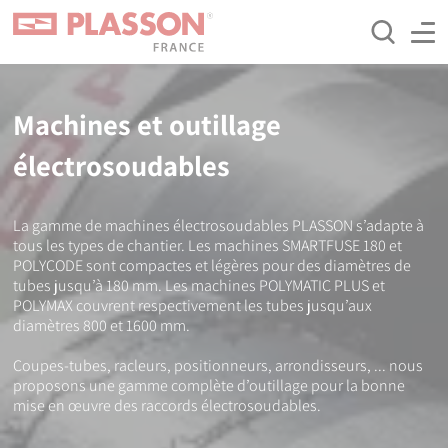
Aller
Panneau de gestion des cookies
au
contenu
principal
Machines et outillage
électrosoudables
La gamme de machines électrosoudables PLASSON s’adapte à
tous les types de chantier. Les machines SMARTFUSE 180 et
POLYCODE sont compactes et légères pour des diamètres de
tubes jusqu’à 180 mm. Les machines POLYMATIC PLUS et
POLYMAX couvrent respectivement les tubes jusqu’aux
diamètres 800 et 1600 mm.
Coupes-tubes, racleurs, positionneurs, arrondisseurs, ... nous
proposons une gamme complète d’outillage pour la bonne
mise en œuvre des raccords électrosoudables.