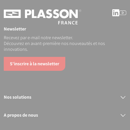
Linke
Y
Newsletter
Recevez par e-mail notre newsletter.
Découvrez en avant-première nos nouveautés et nos
innovations.
S'inscrire à la newsletter
Nos solutions
Raccords électrosoudables
Raccords mécaniques
Bout à bout
A propos de nous
PVC
Le groupe PLASSON
Nos services