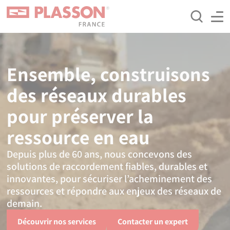
Aller
Panneau de gestion des cookies
au
contenu
principal
Ensemble, construisons
des réseaux durables
pour préserver la
ressource en eau
Depuis plus de 60 ans, nous concevons des
solutions de raccordement fiables, durables et
innovantes, pour sécuriser l’acheminement des
ressources et répondre aux enjeux des réseaux de
demain.
Découvrir nos services
Contacter un expert