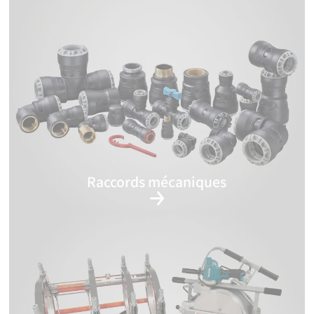
Raccords mécaniques
Raccords universels de réparation et/ou liaison
Raccords pour fibre optique
Raccords encliquetables Série 1
Raccords à compression Série 7
Colliers de prise