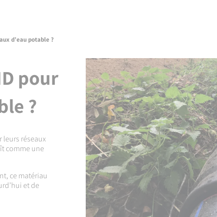
aux d’eau potable ?
HD pour
ble ?
r leurs réseaux
ît comme une
nt, ce matériau
rd’hui et de