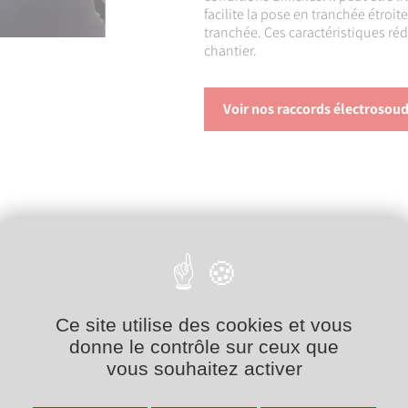
facilite la pose en tranchée étroit
tranchée. Ces caractéristiques réd
chantier.
Voir nos raccords électrosou
ble impact environnemental
.
n Environnementale et Sanitaire)
one deux à cinq fois inférieure
à
uctile, pour un mètre linéaire de
).
Ce site utilise des cookies et vous
donne le contrôle sur ceux que
vous souhaitez activer
ube PEHD contre 33 kg/m pour un
’énergie liée au transport.