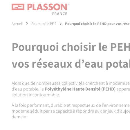
Aller
Panneau de gestion des cookies
au
contenu
principal
Accueil
Pourquoi le PE ?
Pourquoi choisir le PEHD pour vos rése
Pourquoi choisir le PE
vos réseaux d’eau pota
Alors que de nombreuses collectivités cherchent à modernise
d’eau potable, le
Polyéthylène Haute Densité (PEHD)
appara
solution incontournable.
À la fois performant, durable et respectueux de l’environneme
moderne séduit par sa capacité à répondre aux enjeux d’aujou
demain.