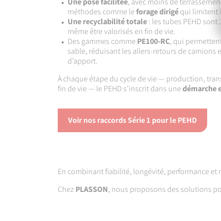
Une pose facilitée
, avec moins de terrassement
méthodes comme le
forage dirigé
qui limitent 
Une recyclabilité totale
: les tubes PEHD sont 
même être valorisés en fin de vie.
Des gammes comme
PE100-RC
, qui permetten
sable, réduisant les allers-retours de camions 
d’apport.
À chaque étape du cycle de vie — production, trans
fin de vie — le PEHD s’inscrit dans une
démarche e
Voir nos raccords Série 1 pour le PEHD
En combinant fiabilité, longévité, performance e
Chez
PLASSON
, nous proposons des solutions p