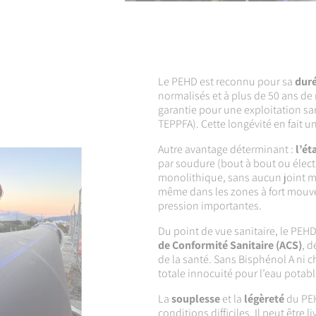
Le PEHD est reconnu pour sa
duré
normalisés et à plus de 50 ans de r
garantie pour une exploitation sa
TEPPFA). Cette longévité en fait un
Autre avantage déterminant :
l’ét
par soudure (bout à bout ou élec
monolithique, sans aucun joint mé
même dans les zones à fort mouve
pression importantes.
Du point de vue sanitaire, le PEH
de Conformité Sanitaire (ACS)
, d
de la santé. Sans Bisphénol A ni 
totale innocuité pour l’eau potabl
La
souplesse
et la
légèreté
du PEH
conditions difficiles. Il peut être 