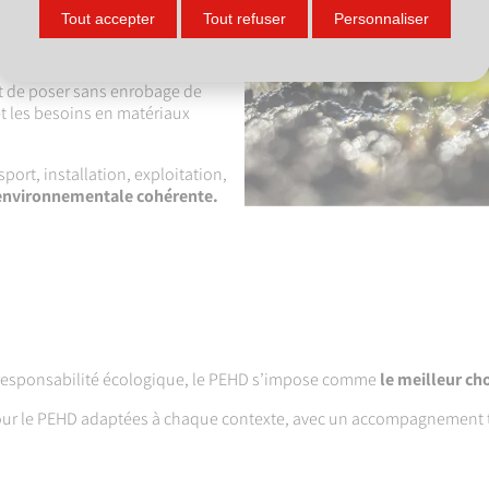
, moins de matériel, et des
Tout accepter
Tout refuser
Personnaliser
les émissions sur chantier.
100 % recyclables et peuvent
t de poser sans enrobage de
et les besoins en matériaux
port, installation, exploitation,
nvironnementale cohérente.
t responsabilité écologique, le PEHD s’impose comme
le meilleur ch
our le PEHD adaptées à chaque contexte, avec un accompagnement te