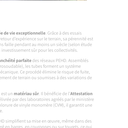
e de vie exceptionnelle
. Grâce à des essais
etour d’expérience sur le terrain, sa pérennité est
ns faille pendant au moins un siècle (selon étude
 investissement sûr pour les collectivités.
anchéité parfaite
des réseaux PEHD. Assemblés
trosoudable), les tubes forment un système
canique. Ce procédé élimine le risque de fuite,
ment de terrain ou soumises à des variations de
D est un
matériau sûr
. Il bénéficie de l’
Attestation
élivrée par des laboratoires agréés par le ministère
chlorure de vinyle monomère (CVM), il garantit une
e.
D simplifient sa mise en œuvre, même dans des
livré en barres, en couronnes ou sur tourets, ce qui