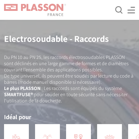
Aller
Panneau de gestion des cookies
au
contenu
principal
Electrosoudable - Raccords
Du PN 10 au PN 25, les raccords électrosoudables PLASSON
sont déclinés en une large gamme de formes et de diamètres
couvrant l’ensemble des applications possibles.
De type universel, ils peuvent être soudés par lecture du code à
barres (mode manuel disponible si nécessaire).
Le plus PLASSON
: Les raccords sont équipés du système
SMARTFUSE®
pour souder en toute sécurité sans nécessiter
l'utilisation de la douchette.
Idéal pour