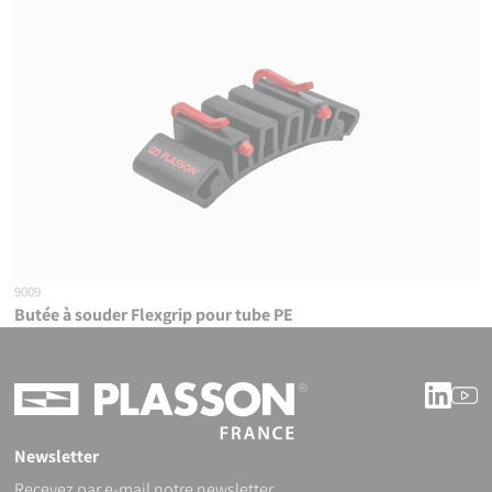
9009
Butée à souder Flexgrip pour tube PE
Linke
Y
Newsletter
Recevez par e-mail notre newsletter.