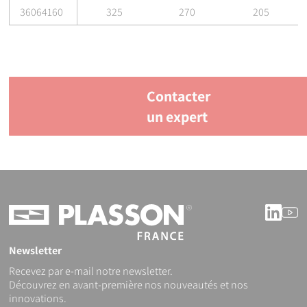
36064160
325
270
205
Contacter
un expert
Linke
Y
Newsletter
Recevez par e-mail notre newsletter.
Découvrez en avant-première nos nouveautés et nos
innovations.