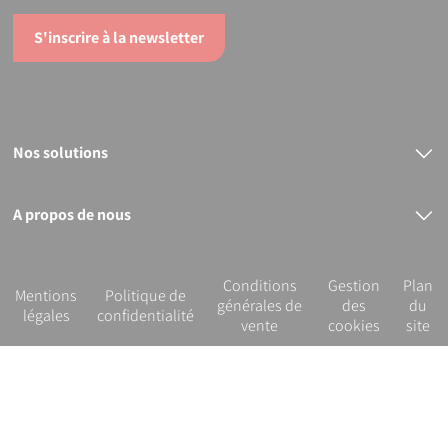
S'inscrire à la newsletter
Nos solutions
Raccords électrosoudables
Raccords mécaniques
Bout à bout
A propos de nous
PVC
Le groupe PLASSON
Nos services
R&D et innovation
Conditions
Gestion
Plan
Notre démarche RSE
Mentions
Politique de
générales de
des
du
légales
confidentialité
vente
cookies
site