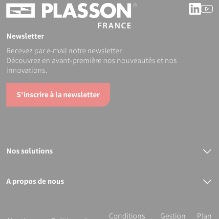
Linke
Y
Newsletter
Recevez par e-mail notre newsletter.
Découvrez en avant-première nos nouveautés et nos
innovations.
S'inscrire à la newsletter
Nos solutions
Raccords électrosoudables
Raccords mécaniques
Bout à bout
A propos de nous
PVC
Le groupe PLASSON
Nos services
R&D et innovation
Conditions
Gestion
Plan