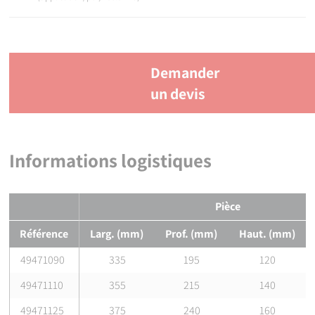
Demander
un devis
Informations logistiques
Pièce
Référence
Larg. (mm)
Prof. (mm)
Haut. (mm)
49471090
335
195
120
49471110
355
215
140
49471125
375
240
160