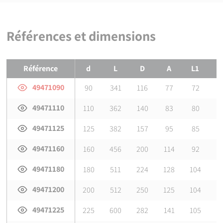
NF EN 12201-3 : Systèmes de canalisations en plastique pour
l'alimentation en eau et pour les branchements et les
collecteurs d'assainissement avec pression - Polyéthylène (PE)
Références et dimensions
- Partie 3 : raccords
Certification
Références et dimensions de
Manchon d'ajustement électrosouda
Attestation de Conformité Sanitaire (ACS)
Référence
d
L
D
A
L1
P
49471090
90
341
116
77
72
49471110
110
362
140
83
80
49471125
125
382
157
95
85
49471160
160
456
200
114
92
49471180
180
511
224
128
104
49471200
200
512
250
125
104
49471225
225
600
282
141
105