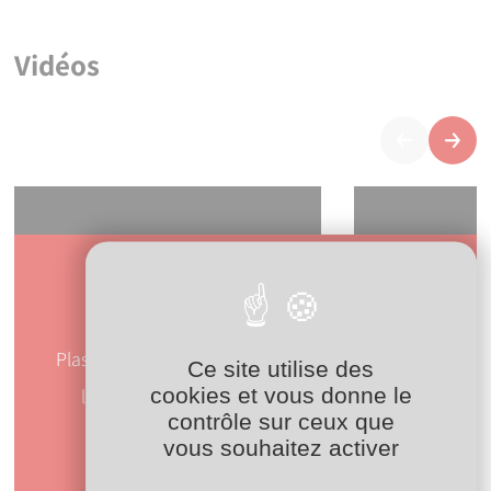
Vidéos
Précédent
Suiva
Nos formations
YouTube est désactivé.
Autoriser
YouTube est dé
Plasson France accompagne vos équipes dans
Ce site utilise des
cookies et vous donne le
l’apprentissage des bonnes pratiques de
contrôle sur ceux que
raccordement du PE.
vous souhaitez activer
Découvrir nos formations