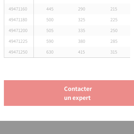
49471160
445
290
215
49471180
500
325
225
49471200
505
335
250
49471225
590
380
285
49471250
630
415
315
Contacter
un expert