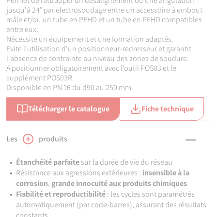
Permet de rattrapper un désalignement ou une angulation
jusqu'à 24° par électrosoudage entre un accessoire à embout
mâle et/ou un tube en PEHD et un tube en PEHD compatibles
entre eux.
Nécessite un équipement et une formation adaptés.
Evite l'utilisation d'un positionneur-redresseur et garantit
l'absence de contrainte au niveau des zones de soudure.
A positionner obligatoirement avec l'outil POS03 et le
supplément POS03R.
Disponible en PN 16 du d90 au 250 mm.
Télécharger le catalogue
Fiche technique
Les
produits
Étanchéité parfaite
sur la durée de vie du réseau
Résistance aux agressions extérieures :
insensible à la
corrosion
,
grande innocuité aux produits chimiques
Fiabilité et reproductibilité
: les cycles sont paramétrés
automatiquement (par code-barres), assurant des résultats
constants