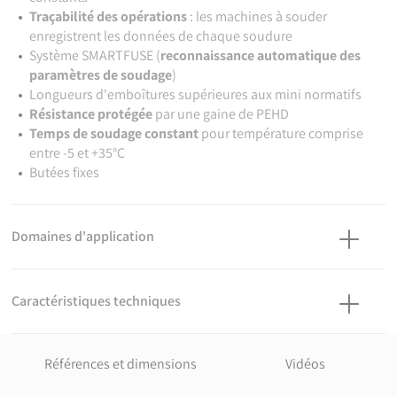
Traçabilité des opérations
: les machines à souder
enregistrent les données de chaque soudure
Système SMARTFUSE (
reconnaissance automatique des
paramètres de soudage
)
Longueurs d'emboîtures supérieures aux mini normatifs
Résistance protégée
par une gaine de PEHD
Temps de soudage constant
pour température comprise
entre -5 et +35°C
Butées fixes
Domaines d'application
Pour systèmes de canalisations en PEHD destinés aux réseaux
secs ou humides.
Caractéristiques techniques
Utilisation enterrée ou apparente moyennant les protections
d'usage.
Matière
Température du fluide : max 40°C, détimbrage à partir de 20°C.
PEHD.
Références et dimensions
Vidéos
Références normatives