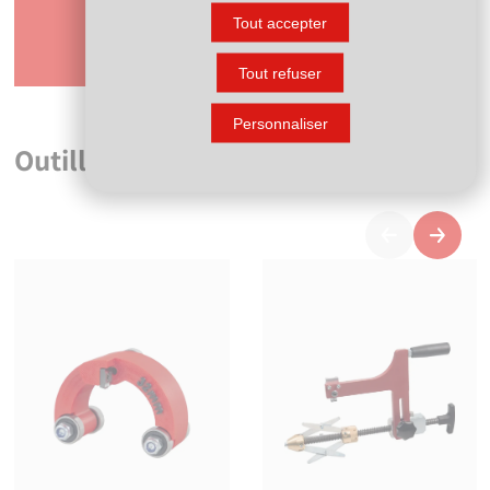
Tout accepter
Mise en œuvre de l'électrosoudage
Présentation du 
Lancer la vidéo
Lancer la vidéo
Tout refuser
Personnaliser
Outillage de mise en oeuvre
Précédent
Suivan