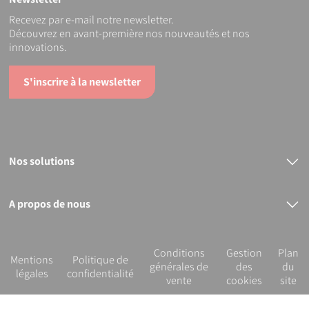
Recevez par e-mail notre newsletter.
Découvrez en avant-première nos nouveautés et nos
innovations.
S'inscrire à la newsletter
Nos solutions
Raccords électrosoudables
Raccords mécaniques
Bout à bout
A propos de nous
PVC
Le groupe PLASSON
Nos services
R&D et innovation
Conditions
Gestion
Plan
Notre démarche RSE
Mentions
Politique de
générales de
des
du
légales
confidentialité
vente
cookies
site