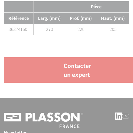
Pièce
Référence
Larg. (mm)
Prof. (mm)
Haut. (mm)
36374160
270
220
205
Contacter
un expert
Linke
Y
Newsletter