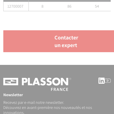
12700007
8
86
54
Contacter
un expert
Linke
Y
Newsletter
Recevez par e-mail notre newsletter.
Découvrez en avant-première nos nouveautés et nos
innovations.