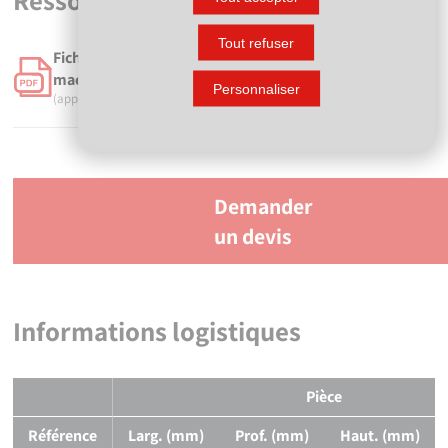
Ressources
Tout refuser
Fiche technique - Carte superviseur/soudeur pour
machines électrosoudables - 1270
Personnaliser
(application/pdf, 108.57 ko)
Demander
un devis
Informations logistiques
Pièce
Référence
Larg. (mm)
Prof. (mm)
Haut. (mm)