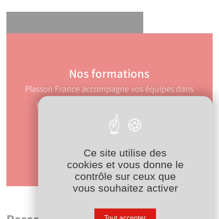
Nos formations
YouTube est désactivé.
Autoriser
Plasson France accompagne vos équipes dans
l’apprentissage des bonnes pratiques de
raccordement du PE.
Découvrir nos formations
Ce site utilise des
Mise en œuvre de l'électrosoudage
cookies et vous donne le
Lancer la vidéo
contrôle sur ceux que
vous souhaitez activer
Tout accepter