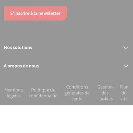
S'inscrire à la newsletter
Nos solutions
Raccords électrosoudables
Raccords mécaniques
Bout à bout
A propos de nous
PVC
Le groupe PLASSON
Nos services
R&D et innovation
Conditions
Gestion
Plan
Notre démarche RSE
Mentions
Politique de
générales de
des
du
légales
confidentialité
vente
cookies
site