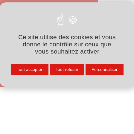
Nos formations
n France accompagne vos équipes dans
Ce site utilise des cookies et vous
prentissage des bonnes pratiques de
donne le contrôle sur ceux que
raccordement du PE.
vous souhaitez activer
Découvrir nos formations
Tout accepter
Tout refuser
Personnaliser