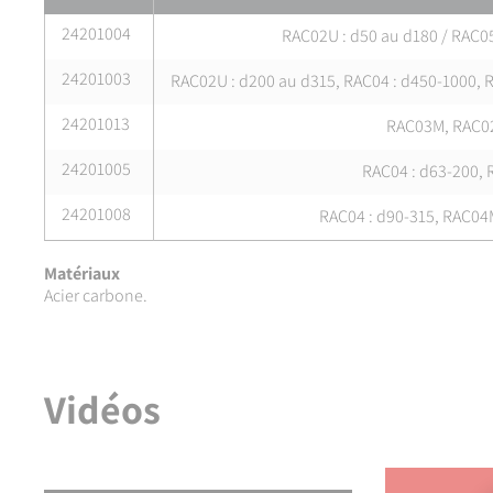
24201004
RAC02U : d50 au d180 / RAC05
24201003
RAC02U : d200 au d315, RAC04 : d450-1000, 
24201013
RAC03M, RAC02
24201005
RAC04 : d63-200,
24201008
RAC04 : d90-315, RAC04
Matériaux
Acier carbone.
Vidéos