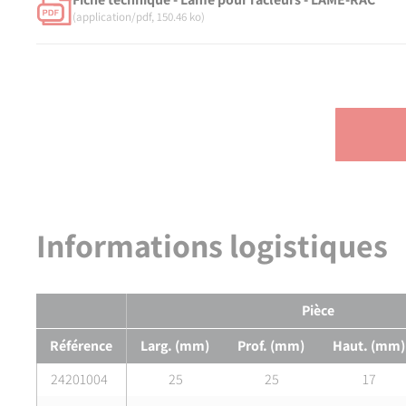
(application/pdf, 150.46 ko)
Informations logistiques
Pièce
Référence
Larg. (mm)
Prof. (mm)
Haut. (mm)
24201004
25
25
17