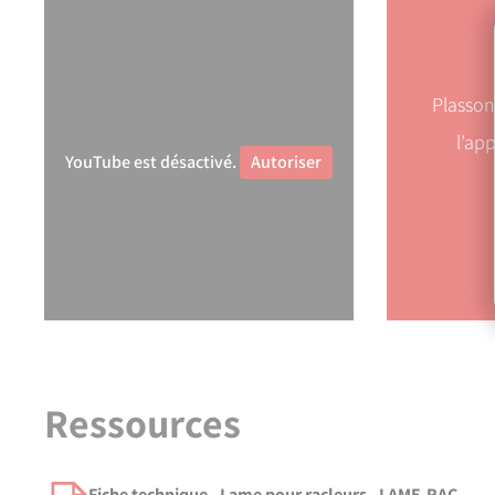
Plasso
l’ap
YouTube est désactivé.
Autoriser
Mise en œuvre de l'électrosoudage
Lancer la vidéo
Ressources
Fiche technique - Lame pour racleurs - LAME-RAC