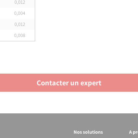
0,012
0,004
0,012
0,008
Contacter un expert
Nos solutions
A p