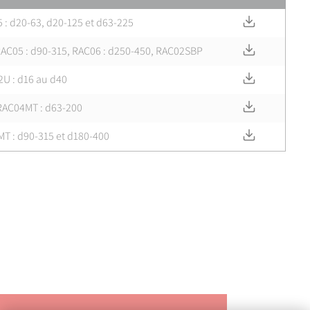
Télécharger
 : d20-63, d20-125 et d63-225
Télécharger
RAC05 : d90-315, RAC06 : d250-450, RAC02SBP
Télécharger
U : d16 au d40
Télécharger
 RAC04MT : d63-200
Télécharger
MT : d90-315 et d180-400