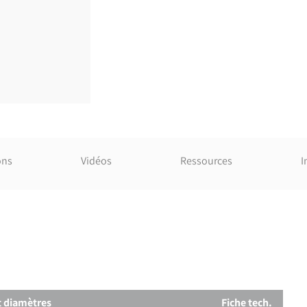
ons
Vidéos
Ressources
I
t diamètres
Fiche tech.