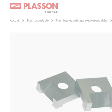
Aller
Panneau de gestion des cookies
au
contenu
principal
Accueil
Electrosoudable
Machines et outillage électrosoudables