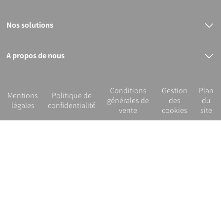
Nos solutions
Raccords électrosoudables
Raccords mécaniques
Bout à bout
A propos de nous
PVC
Le groupe PLASSON
Nos services
R&D et innovation
Conditions
Gestion
Plan
Notre démarche RSE
Mentions
Politique de
générales de
des
du
légales
confidentialité
vente
cookies
site