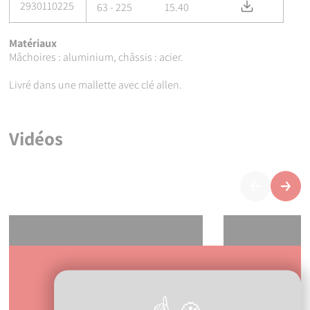
2930110225
Télécharger 
63 - 225
15.40
Matériaux
Mâchoires : aluminium, châssis : acier.
Livré dans une mallette avec clé allen.
Vidéos
Précédent
Suiva
Nos formations