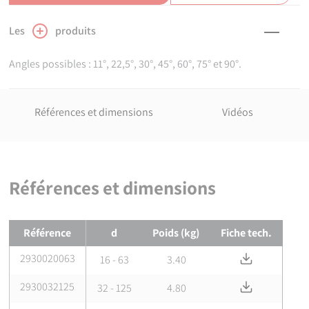
Les
produits
Angles possibles : 11°, 22,5°, 30°, 45°, 60°, 75° et 90°.
Références et dimensions
Vidéos
Références et dimensions
Références et dimensions de
Positionneur à mâchoires
Référence
d
Poids (kg)
Fiche tech.
2930020063
Télécharger 
16 - 63
3.40
2930032125
Télécharger 
32 - 125
4.80