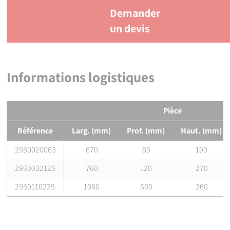
Demander
un devis
Informations logistiques
Pièce
Référence
Larg. (mm)
Prof. (mm)
Haut. (mm)
2930020063
670
85
190
2930032125
760
120
270
2930110225
1080
500
260