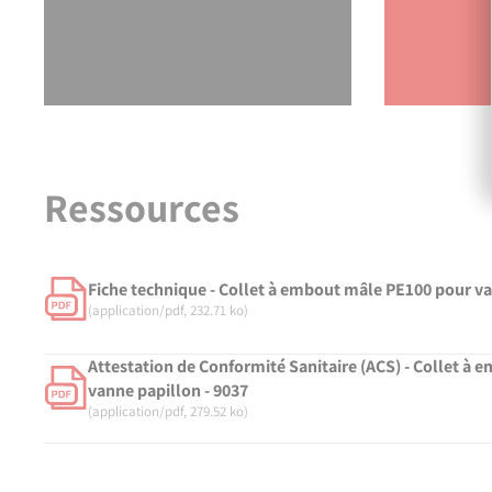
Mise en œuvre de l'électrosoudage
Lancer la vidéo
Ressources
Fiche technique - Collet à embout mâle PE100 pour va
(application/pdf, 232.71 ko)
Attestation de Conformité Sanitaire (ACS) - Collet à
vanne papillon - 9037
(application/pdf, 279.52 ko)