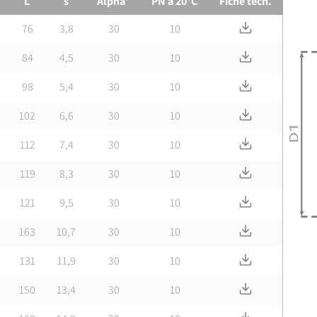
L
s
Alpha°
PN à 20°C
Fiche tech.
Télécharger F
76
3,8
30
10
Télécharger F
84
4,5
30
10
Télécharger F
98
5,4
30
10
Télécharger F
102
6,6
30
10
Télécharger F
112
7,4
30
10
Télécharger F
119
8,3
30
10
Télécharger F
121
9,5
30
10
Télécharger F
163
10,7
30
10
Télécharger F
131
11,9
30
10
Télécharger F
150
13,4
30
10