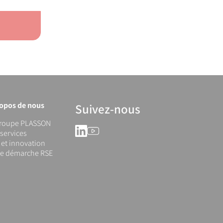
ropos de nous
Suivez-nous
groupe PLASSON
LinkedIn
YouTube
services
et innovation
re démarche RSE