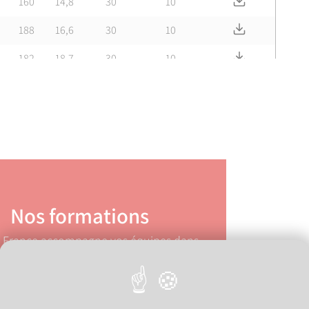
Télécharger F
160
14,8
30
10
Télécharger F
188
16,6
30
10
Télécharger F
182
18,7
30
10
Télécharger F
195
21,1
30
10
Nos formations
n France accompagne vos équipes dans
prentissage des bonnes pratiques de
raccordement du PE.