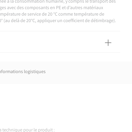
inée à la consommation humaine, y compris le transport des
ages avec des composants en PE et d’autres matériaux
 température de service de 20 °C comme température de
 (au delà de 20°C, appliquer un coefficient de détimbrage).
nformations logistiques
lastique pour l'alimentation en eau et pour les branchements
 - Polyéthylène (PE) - Partie 3 : raccords
 technique pour le produit :