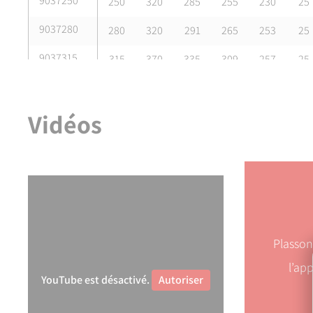
9037250
250
320
285
255
230
25
9037280
280
320
291
265
253
25
9037315
315
370
335
309
257
25
9037355
355
430
373
346
275
30
Vidéos
Plasso
l’ap
YouTube est désactivé.
Autoriser