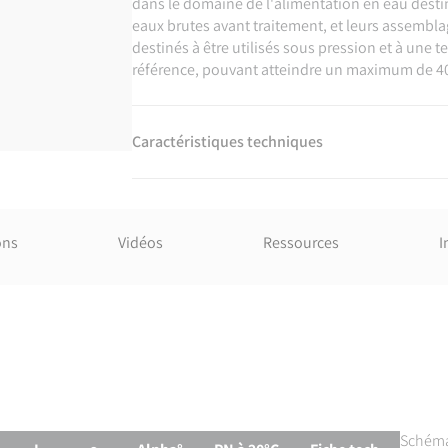
dans le domaine de l'alimentation en eau dest
eaux brutes avant traitement, et leurs assembl
destinés à être utilisés sous pression et à une
référence, pouvant atteindre un maximum de 40°
Caractéristiques techniques
Matière
PEHD.
ons
Vidéos
Références normatives
Ressources
I
NF EN 12201-3 : Systèmes de canalisations en p
et les collecteurs d'assainissement avec pression
Certification
Attestation de Conformité Sanitaire (ACS)
0 pour vanne papillon
Schéma