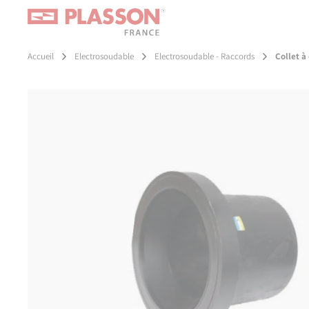
Aller
Panneau de gestion des cookies
au
contenu
principal
Accueil
Electrosoudable
Electrosoudable - Raccords
Collet 