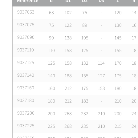
Référence
d
D1
D2
D3
Z
h
9037063
63
102
75
-
120
14
9037075
75
122
89
-
130
16
9037090
90
138
105
-
145
17
9037110
110
158
125
-
155
18
9037125
125
158
132
114
170
18
9037140
140
188
155
127
175
18
9037160
160
212
175
153
180
18
9037180
180
212
183
-
210
20
9037200
200
268
232
210
200
24
9037225
225
268
235
210
215
24