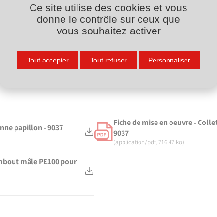
Découvrir nos formations
Ce site utilise des cookies et vous
donne le contrôle sur ceux que
vous souhaitez activer
Tout accepter
Tout refuser
Personnaliser
Fiche de mise en oeuvre - Coll
nne papillon - 9037
9037
(application/pdf, 716.47 ko)
 embout mâle PE100 pour