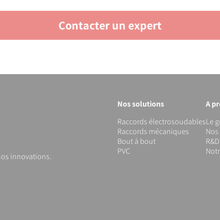
Contacter un expert
Nos solutions
A p
Raccords électrosoudables
Le 
Raccords mécaniques
Nos 
Bout à bout
R&D 
PVC
Not
os innovations.