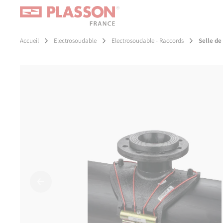
Aller
Panneau de gestion des cookies
au
contenu
principal
Accueil
Electrosoudable
Electrosoudable - Raccords
Selle de
Précédent