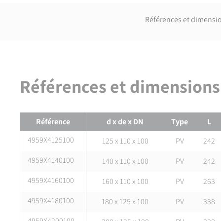
Références et dimensi
Références et dimensions
Références et dimensions de
Selle de branchement électroso
Référence
d x de x DN
Type
L
4959X4125100
125 x 110 x 100
PV
242
4959X4140100
140 x 110 x 100
PV
242
4959X4160100
160 x 110 x 100
PV
263
4959X4180100
180 x 125 x 100
PV
338
4959X4200100