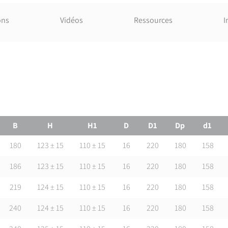
Corps : PEHD. Bride : Acier revêtu PP.
ons
Vidéos
Références normatives
Ressources
I
NF EN 12201-3 : Systèmes de canalisations en p
et les collecteurs d'assainissement avec pression
ISO 7-1:1994 Filetages de tuyauterie pour raccor
tolérances et désignation
Certification
Attestation de Conformité Sanitaire (ACS)
udable PN16 à bride
B
H
H1
D
D1
Dp
d1
180
123 ± 15
110 ± 15
16
220
180
158
186
123 ± 15
110 ± 15
16
220
180
158
219
124 ± 15
110 ± 15
16
220
180
158
240
124 ± 15
110 ± 15
16
220
180
158