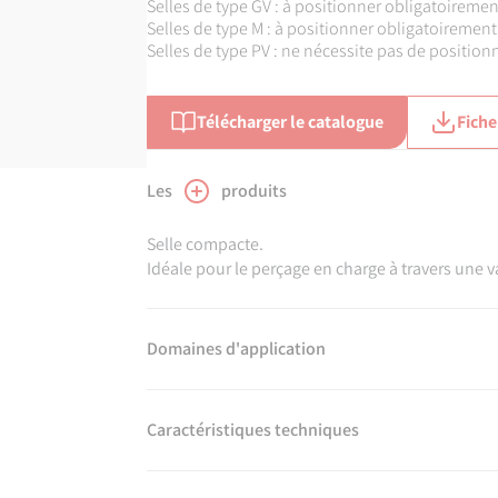
Selles de type GV : à positionner obligatoireme
Selles de type M : à positionner obligatoiremen
Selles de type PV : ne nécessite pas de position
Télécharger le catalogue
Fiche
Types M et GV
Les
produits
Selle compacte.
Idéale pour le perçage en charge à travers une v
Domaines d'application
Pour systèmes de canalisations en PEHD destin
Utilisation enterrée ou apparente moyennant le
Caractéristiques techniques
Température du fluide : max 40°C, détimbrage à 
Matière