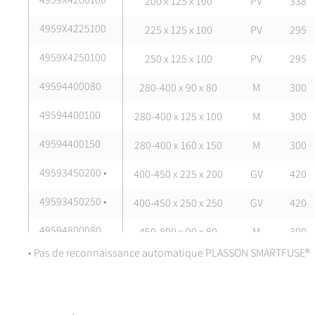
200 x 125 x 100
PV
338
4959X4225100
225 x 125 x 100
PV
295
4959X4250100
250 x 125 x 100
PV
295
49594400080
280-400 x 90 x 80
M
300
49594400100
280-400 x 125 x 100
M
300
49594400150
280-400 x 160 x 150
M
300
49593450200 •
400-450 x 225 x 200
GV
420
49593450250 •
400-450 x 250 x 250
GV
420
49594800080
450-800 x 90 x 80
M
300
• Pas de reconnaissance automatique PLASSON SMARTFUSE®
49594800100
450-800 x 125 x 100
M
300
49594800150
450-800 x 160 x 150
M
300