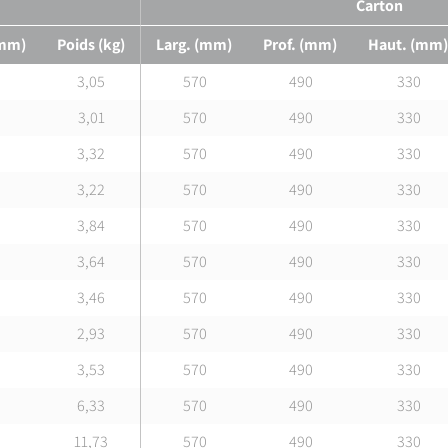
Carton
320
131 ± 15
113 ± 15
16
285
240
212
(mm)
Poids (kg)
Larg. (mm)
Prof. (mm)
Haut. (mm
443
190 ± 15
168 ± 15
16
344
295
268
3,05
570
490
330
443
220 ± 15
198 ± 15
16
410
355
320
3,01
570
490
330
516
220 ± 15
195 ± 15
16
467
410
370
3,32
570
490
330
563
285 ± 15
258 ± 15
16
595
525
482
3,22
570
490
330
320
120 ± 15
102 ± 15
16
220
180
158
3,84
570
490
330
320
131 ± 15
113 ± 15
16
285
240
212
3,64
570
490
330
447
190 ± 15
3,46
168 ± 15
570
16
344
490
295
268
330
2,93
570
490
330
447
220 ± 15
198 ± 15
16
410
355
320
3,53
570
490
330
526
220 ± 15
195 ± 15
16
467
410
370
6,33
570
490
330
574
285 ± 15
258 ± 15
16
595
525
482
11,73
570
490
330