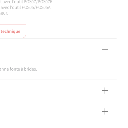
nt avec l’outil POS07/POS07R.
t avec l’outil POS05/POS05A.
neur.
 technique
anne fonte à brides.
és aux réseaux secs ou humides.
s protections d'usage.
partir de 20°C.