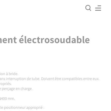
ment électrosoudable
ion à bride.
ans interruption de tube. Doivent être compatibles entre eux.
opriés.
de perçage en charge.
DN400 mm.
r le positionneur approprié :