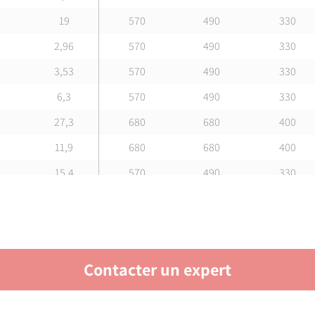
19
570
490
330
2,96
570
490
330
3,53
570
490
330
6,3
570
490
330
27,3
680
680
400
11,9
680
680
400
15,4
570
490
330
22,7
680
680
400
22,75
680
680
400
27,3
570
490
330
Contacter un expert
66
680
680
400
19,5
680
680
400