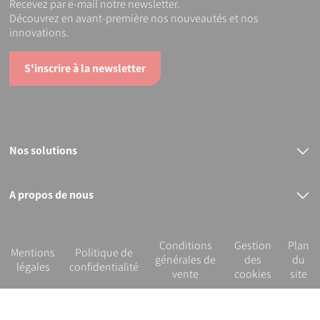
Recevez par e-mail notre newsletter.
Découvrez en avant-première nos nouveautés et nos
innovations.
S'inscrire à la newsletter
Nos solutions
Raccords électrosoudables
Raccords mécaniques
Bout à bout
A propos de nous
PVC
Le groupe PLASSON
Nos services
R&D et innovation
Conditions
Gestion
Plan
Notre démarche RSE
Mentions
Politique de
générales de
des
du
légales
confidentialité
vente
cookies
site