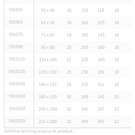
591050
50 x 40
16
150
110
18
591063
63 x 50
18
165
125
18
591075
75 x 65
19
185
145
18
591090
90 x 80
20
200
160
18
5910110
110 x 100
22
220
180
18
5910125
125 x 100
25
230
191
18
5910140
140 x 125
28
250
211
18
5910160
160 x 150
30
289
241
22
5910200
200 x 200
32
340
297
22
5910225
225 x 200
32
340
297
22
Schéma technique pour le produit :