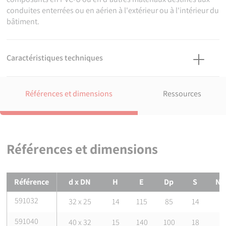
conduites enterrées ou en aérien à l'extérieur ou à l'intérieur du
bâtiment.
Caractéristiques techniques
Matière
PVC-U.
Références et dimensions
Ressources
Références normatives
NF EN 1092 : Brides et leurs assemblages - Brides circulaires
pour tubes, appareils de robinetterie, raccords et accessoires,
désignées PN
Références et dimensions
Certification
Attestation de Conformité Sanitaire (ACS)
Références et dimensions de
Bride PVC pleine
Référence
d x DN
H
E
Dp
S
Nb
591032
32 x 25
14
115
85
14
591040
40 x 32
15
140
100
18