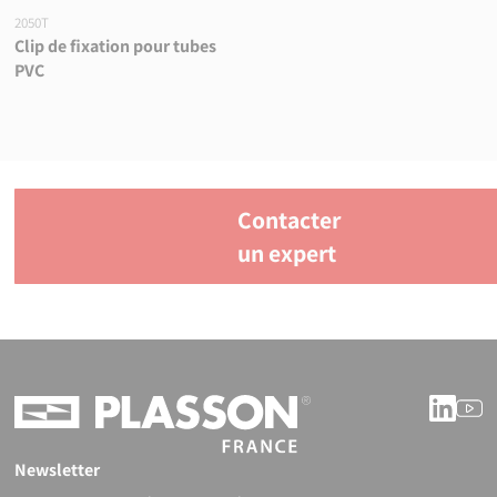
2050T
Clip de fixation pour tubes
PVC
Contacter
un expert
Linke
Y
Newsletter