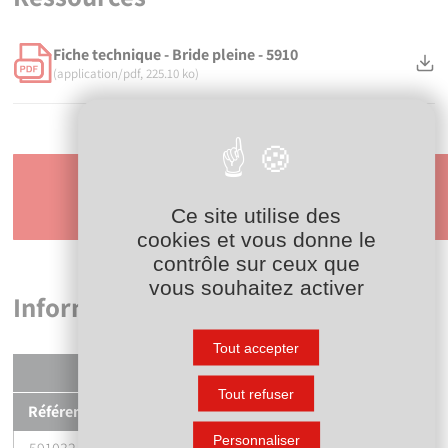
Fiche technique - Bride pleine - 5910
(application/pdf, 225.10 ko)
Demander
un devis
Ce site utilise des
cookies et vous donne le
contrôle sur ceux que
vous souhaitez activer
Informations logistiques
Tout accepter
Pièce
Tout refuser
Référence
Larg. (mm)
Prof. (mm)
Haut. (mm)
Personnaliser