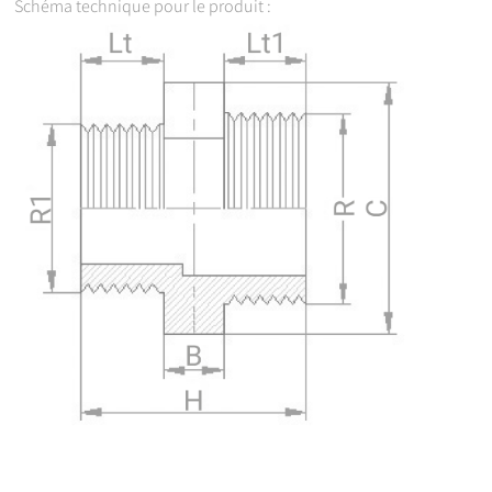
Schéma technique pour le produit :
51613020
3" x 2"
83
90
33
30
51613025
3" x 2 1/2"
79
90
33
26
51614025
4" x 2 1/2"
94
120
41
33
51614030
4" x 3"
91
120
41
30