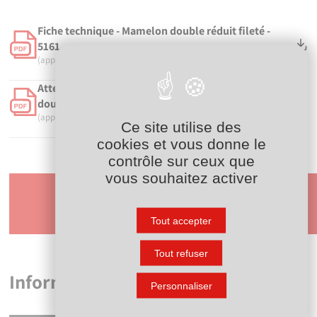
Fiche technique - Mamelon double réduit fileté -
5161
(application/pdf, 281.43 ko)
Attestation de Conformité Sanitaire (ACS) - Mamelon
double réduit fileté - 5161
(application/pdf, 428.01 ko)
Ce site utilise des
cookies et vous donne le
contrôle sur ceux que
vous souhaitez activer
Demander
un devis
Tout accepter
Tout refuser
Informations logistiques
Personnaliser