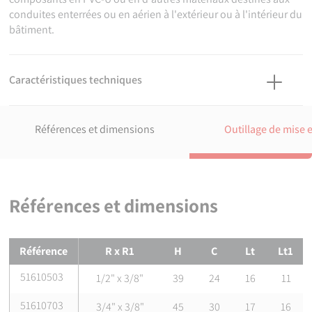
conduites enterrées ou en aérien à l'extérieur ou à l'intérieur du
bâtiment.
Caractéristiques techniques
Matière
PVC-U.
Références et dimensions
Outillage de mise 
Références normatives
NF EN ISO 1452-3 : Systèmes de canalisations en plastique pour
l'alimentation en eau, pour branchements et collecteurs
d'assainissement enterrés et aériens avec pression -
Références et dimensions
Polychlorure de vinyle non plastifié (PVC-U) - Partie 3 : raccords
ISO 7-1:1994 Filetages de tuyauterie pour raccordement avec
étanchéité dans le filet — Partie 1: Dimensions, tolérances et
Références et dimensions de
Mamelon double PVC réduit fileté
Référence
R x R1
H
C
Lt
Lt1
désignation
51610503
1/2" x 3/8"
39
24
16
11
Certification
Attestation de Conformité Sanitaire (ACS)
51610703
3/4" x 3/8"
45
30
17
16