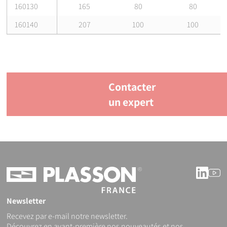
160130
165
80
80
160140
207
100
100
Contacter
un expert
Linke
Y
Newsletter
Recevez par e-mail notre newsletter.
Découvrez en avant-première nos nouveautés et nos