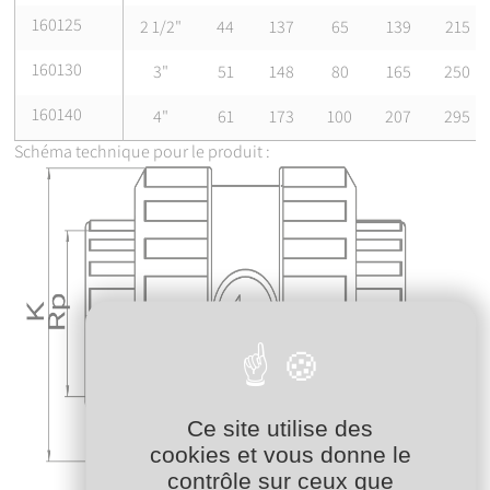
160125
2 1/2"
44
137
65
139
215
160130
3"
51
148
80
165
250
160140
4"
61
173
100
207
295
Schéma technique pour le produit :
Ce site utilise des
cookies et vous donne le
contrôle sur ceux que