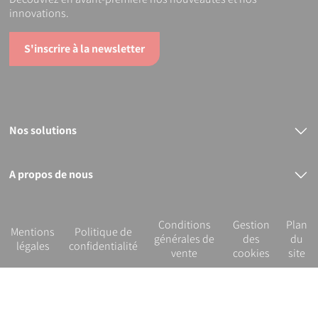
innovations.
S'inscrire à la newsletter
Nos solutions
Raccords électrosoudables
Raccords mécaniques
Bout à bout
A propos de nous
PVC
Le groupe PLASSON
Nos services
R&D et innovation
Conditions
Gestion
Plan
Notre démarche RSE
Mentions
Politique de
générales de
des
du
légales
confidentialité
vente
cookies
site