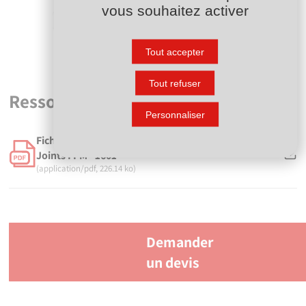
vous souhaitez activer
Tout accepter
Tout refuser
Ressources
Personnaliser
Fiche technique - Vanne à clapet de pied taraudée -
Joints FPM - 1601
(application/pdf, 226.14 ko)
Demander
un devis