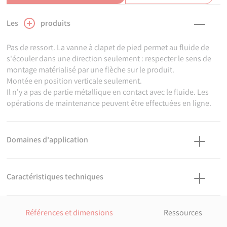
Les
produits
Pas de ressort. La vanne à clapet de pied permet au fluide de
s'écouler dans une direction seulement : respecter le sens de
montage matérialisé par une flèche sur le produit.
Montée en position verticale seulement.
Il n'y a pas de partie métallique en contact avec le fluide. Les
opérations de maintenance peuvent être effectuées en ligne.
Domaines d'application
Vannes à clapet de pied en PVC non plastifié pour les systèmes
de canalisations d'eau sous pression à des températures
Caractéristiques techniques
inférieures ou égales à 45°C (à partir de 25°C, appliquer un
coefficient de détimbrage) et leurs assemblages avec des
Matière
composants en PVC-U ou en d'autres matériaux destinés aux
Corps : PVC-U. Ecrous : PVC-U. Joints : FPM. Clapet : PVC-U.
Références et dimensions
Ressources
conduites enterrées ou en aérien à l'extérieur ou à l'intérieur du