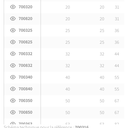
700320
20
20
31
700820
20
20
31
700325
25
25
36
700825
25
25
36
700332
32
32
44
700832
32
32
44
700340
40
40
55
700840
40
40
55
700350
50
50
67
700850
50
50
67
700363
63
63
82
Schéma technique pour la référence :
700316