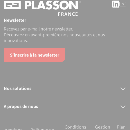
Linke
Y
Newsletter
Recevez par e-mail notre newsletter.
Découvrez en avant-première nos nouveautés et nos
innovations.
S'inscrire à la newsletter
Nos solutions
Raccords électrosoudables
Raccords mécaniques
Bout à bout
A propos de nous
PVC
Le groupe PLASSON
Nos services
R&D et innovation
Conditions
Gestion
Plan
Notre démarche RSE
Mentions
Politique de