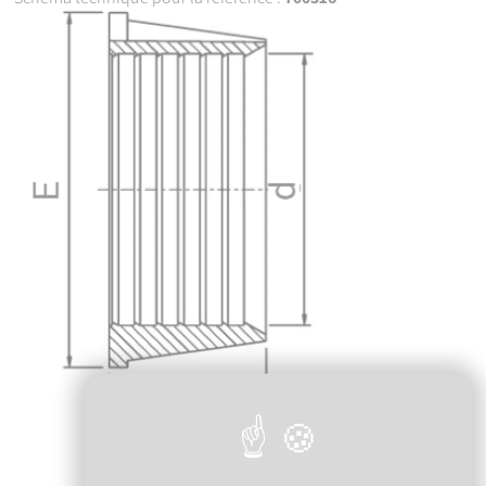
700863
63
63
83
7003125
125
125
161