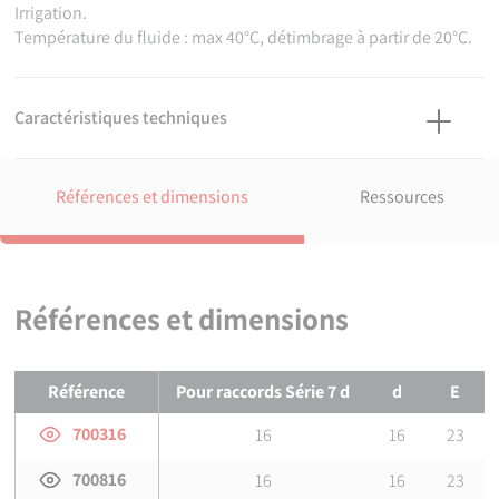
Irrigation.
Température du fluide : max 40°C, détimbrage à partir de 20°C.
Caractéristiques techniques
Matière
Voir tableau ci-dessous.
Références et dimensions
Ressources
Références normatives
ISO 17885: 2021 - Systèmes de canalisations en plastiques —
Raccords mécaniques pour les canalisations sous pression —
Spécifications
Références et dimensions
Certification
Attestation de Conformité Sanitaire (ACS)
Références et dimensions de
Bague de crampage pour raccords à 
Référence
Pour raccords Série 7 d
d
E
700316
16
16
23
700816
16
16
23