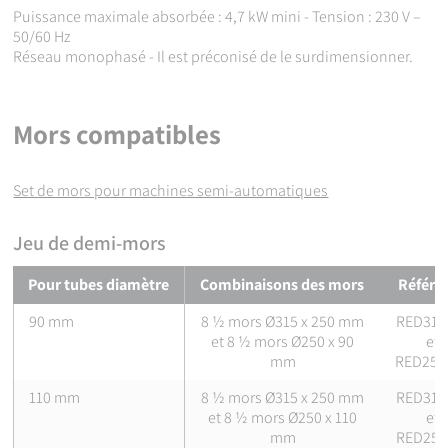
Puissance maximale absorbée : 4,7 kW mini - Tension : 230 V –
50/60 Hz
Réseau monophasé - Il est préconisé de le surdimensionner.
Mors compatibles
Set de mors pour machines semi-automatiques
Jeu de demi-mors
Tableau des références et dimensions des mors compatibles
Pour tubes diamètre
Combinaisons des mors
Référe
90 mm
8 ½ mors Ø315 x 250 mm
RED315
et 8 ½ mors Ø250 x 90
et
mm
RED250
110 mm
8 ½ mors Ø315 x 250 mm
RED315
et 8 ½ mors Ø250 x 110
et
mm
RED250