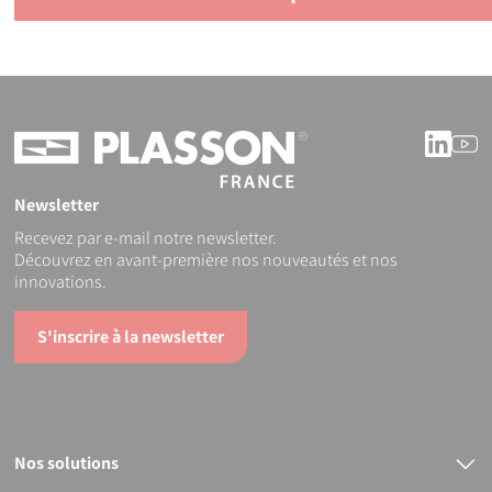
Linke
Y
Newsletter
Recevez par e-mail notre newsletter.
Découvrez en avant-première nos nouveautés et nos
innovations.
S'inscrire à la newsletter
Nos solutions
Raccords électrosoudables