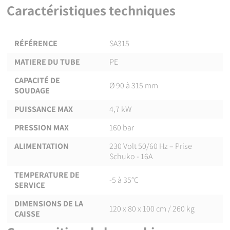
Caractéristiques techniques
Caractéristiques techniques de la machine
RÉFÉRENCE
SA315
MATIERE DU TUBE
PE
CAPACITÉ DE
Ø 90 à 315 mm
SOUDAGE
PUISSANCE MAX
4,7 kW
PRESSION MAX
160 bar
ALIMENTATION
230 Volt 50/60 Hz – Prise
Schuko - 16A
TEMPERATURE DE
-5 à 35°C
SERVICE
DIMENSIONS DE LA
120 x 80 x 100 cm / 260 kg
CAISSE