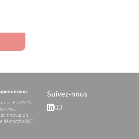
ropos de nous
Suivez-nous
groupe PLASSON
LinkedIn
YouTube
services
et innovation
re démarche RSE