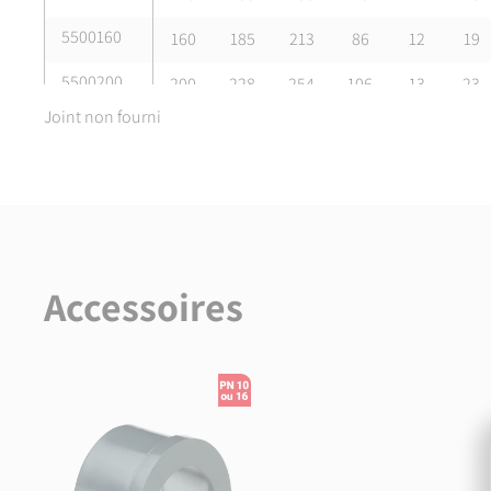
5500160
160
185
213
86
12
19
5500200
200
228
254
106
13
23
Joint non fourni
5500225
225
249
272
119
14
25
Accessoires