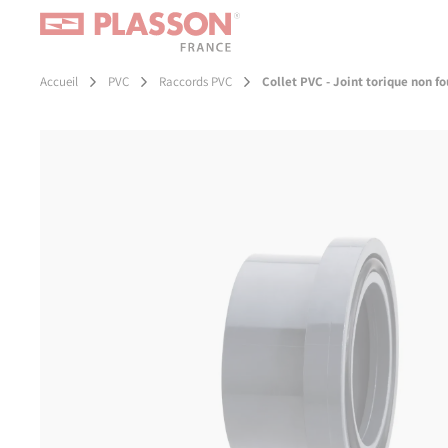
Aller
Panneau de gestion des cookies
au
contenu
principal
Accueil
PVC
Raccords PVC
Collet PVC - Joint torique non fo