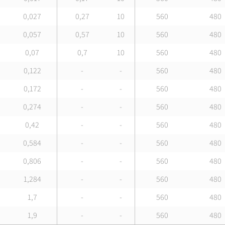
0,027
0,27
10
560
480
0,057
0,57
10
560
480
0,07
0,7
10
560
480
0,122
-
-
560
480
0,172
-
-
560
480
0,274
-
-
560
480
0,42
-
-
560
480
0,584
-
-
560
480
0,806
-
-
560
480
1,284
-
-
560
480
1,7
-
-
560
480
1,9
-
-
560
480