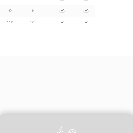
Télécharger Fiche tech.
Télécharger CAD
98
16
Télécharger Fiche tech.
Télécharger CAD
119
10
Télécharger Fiche tech.
Télécharger CAD
133
10