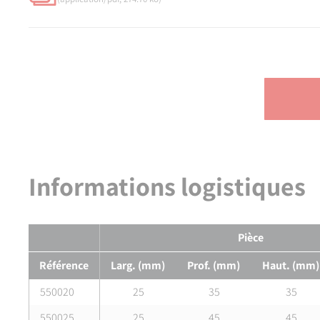
Informations logistiques
Pièce
Référence
Larg. (mm)
Prof. (mm)
Haut. (mm)
550020
25
35
35
550025
25
45
45