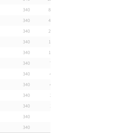
340
800
23
340
400
24,2
340
270
20,3
340
160
20,92
340
135
24,62
340
75
21,95
340
48
21,56
340
40
24,76
340
21
18,33
340
16
21,94
340
8
15
340
6
12,8