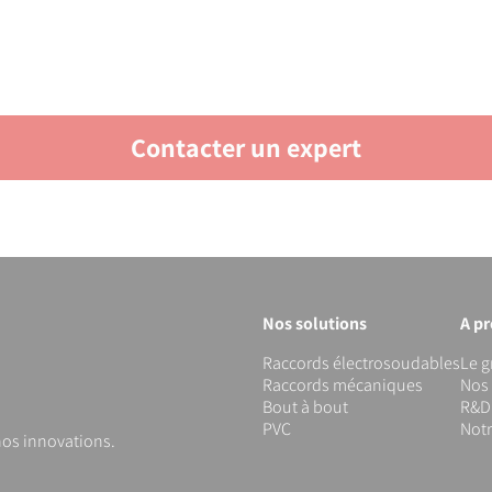
Contacter un expert
Nos solutions
A p
Raccords électrosoudables
Le 
Raccords mécaniques
Nos 
Bout à bout
R&D 
PVC
Not
os innovations.