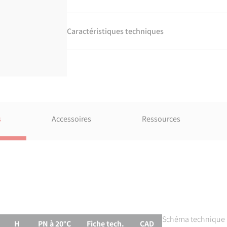
Caractéristiques techniques
Matière
PVC-U.
Références normatives
NF EN ISO 1452-3 : Systèmes de canalisations e
collecteurs d'assainissement enterrés et aériens
Partie 3 : raccords
s
Accessoires
Ressources
Certification
Attestation de Conformité Sanitaire (ACS)
urni
Schéma technique p
H
PN à 20°C
Fiche tech.
CAD