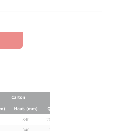
Carton
mm)
Haut. (mm)
Qté
Poids (kg)
340
2000
25,4
340
1200
21,8