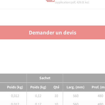
(application/pdf, 428.01 ko)
Demander un devis
Sachet
Poids (kg)
Poids (kg)
Qté
Larg. (mm)
Prof. (
0,012
0,12
10
560
480
0,017
0,17
10
560
480