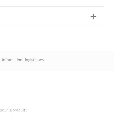
n plastique pour l'alimentation en eau, pour branchements et
 avec pression - Polychlorure de vinyle non plastifié (PVC-U) -
Informations logistiques
our le produit :