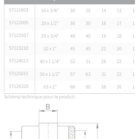
désignation
57121603
16 x 3/8"
30
25
14
13
12
Certification
Attestation de Conformité Sanitaire (ACS)
57122005
20 x 1/2"
36
30
16
17
12
57122507
25 x 3/4"
40
40
19
18
12
57123210
32 x 1"
45
45
22
20
12
57124013
40 x 1 1/4"
52
51
26
22
16
57125015
50 x 1 1/2"
57
63
31
22
16
57126320
63 x 2"
68
80
38
26
16
Schéma technique pour le produit :