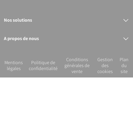
Nos solutions
Raccords électrosoudables
Raccords mécaniques
Bout à bout
A propos de nous
PVC
Le groupe PLASSON
Nos services
R&D et innovation
Conditions
Gestion
Plan
Notre démarche RSE
Mentions
Politique de
générales de
des
du
légales
confidentialité
vente
cookies
site