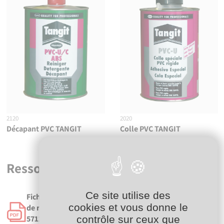
2120
2020
Décapant PVC TANGIT
Colle PVC TANGIT
Ressources
Ce site utilise des
Fiche technique - Manchon d'adaptation avec bague
cookies et vous donne le
de renfort - Femelle à coller sur d - Taraudé sur Rp -
contrôle sur ceux que
5712