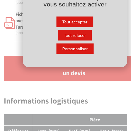
(application/pdf, 259.50 ko)
vous souhaitez activer
Fiche de mise en oeuvre - Manchon d'adaptation
avec bague de renfort - Femelle à coller sur d -
Tout accepter
Taraudé sur Rp - 5712
(application/pdf, 707.63 ko)
Tout refuser
Personnaliser
Demander
un devis
Informations logistiques
Pièce