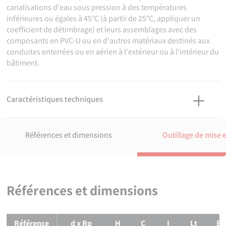
canalisations d'eau sous pression à des températures
inférieures ou égales à 45°C (à partir de 25°C, appliquer un
coefficient de détimbrage) et leurs assemblages avec des
composants en PVC-U ou en d'autres matériaux destinés aux
conduites enterrées ou en aérien à l'extérieur ou à l'intérieur du
bâtiment.
Caractéristiques techniques
Matière
Corps : PVC-U. Taraudage : PVC-U. Cerclage : Acier inox AISI 304.
Références et dimensions
Outillage de mise 
Références normatives
NF EN ISO 1452-3 : Systèmes de canalisations en plastique pour
l'alimentation en eau, pour branchements et collecteurs
d'assainissement enterrés et aériens avec pression -
Références et dimensions
Polychlorure de vinyle non plastifié (PVC-U) - Partie 3 : raccords
ISO 7-1:1994 Filetages de tuyauterie pour raccordement avec
étanchéité dans le filet — Partie 1: Dimensions, tolérances et
Références et dimensions de
Manchon d'adaptation PVC avec bague 
Référence
d x Rp
H
C
I
Lt
B