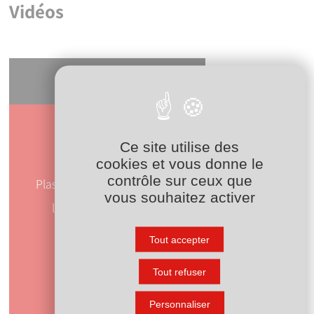
Vidéos
Ce site utilise des
Nos formations
cookies et vous donne le
YouTube est désactivé.
Autoriser
contrôle sur ceux que
Plasson France accompagne vos équipes dans
vous souhaitez activer
l’apprentissage des bonnes pratiques de
raccordement du PE.
Tout accepter
Découvrir nos formations
Tout refuser
Présentation des raccords à
compression Série 7
Personnaliser
Lancer la vidéo