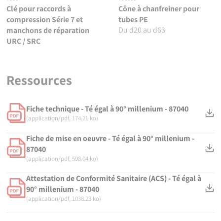
Clé pour raccords à
Cône à chanfreiner pour
compression Série 7 et
tubes PE
Du d20 au d63
manchons de réparation
URC / SRC
Ressources
Fiche technique - Té égal à 90° millenium - 87040
(application/pdf, 174.21 ko)
Fiche de mise en oeuvre - Té égal à 90° millenium -
87040
(application/pdf, 598.04 ko)
Attestation de Conformité Sanitaire (ACS) - Té égal à
90° millenium - 87040
(application/pdf, 1038.23 ko)