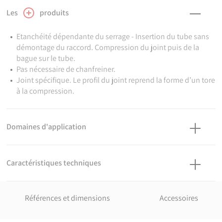
Les
produits
Etanchéité dépendante du serrage - Insertion du tube sans
démontage du raccord. Compression du joint puis de la
bague sur le tube.
Pas nécessaire de chanfreiner.
Joint spécifique. Le profil du joint reprend la forme d’un tore
à la compression.
Domaines d'application
Irrigation - Adduction d'eau brute ou destinée à la
consommation humaine.
Caractéristiques techniques
Température du fluide : max 40°C, détimbrage à partir de 20°C.
Matière
Corps : Polypropylène, copolymère haute qualité. Ecrous :
Références et dimensions
Accessoires
Polypropylène, copolymère haute qualité. Joints : NBR. Bagues
de crampage : Polyacétal.