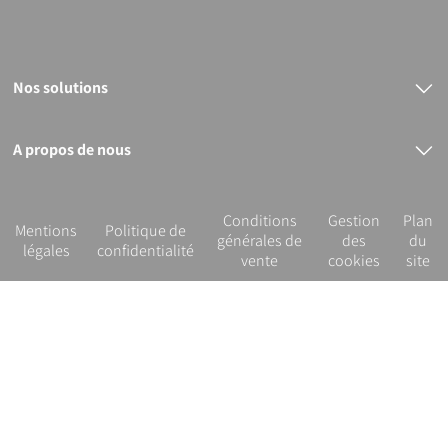
Nos solutions
Raccords électrosoudables
Raccords mécaniques
Bout à bout
A propos de nous
PVC
Le groupe PLASSON
Nos services
R&D et innovation
Conditions
Gestion
Plan
Notre démarche RSE
Mentions
Politique de
générales de
des
du
légales
confidentialité
vente
cookies
site