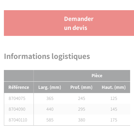
Demander
un devis
Informations logistiques
Pièce
Référence
Larg. (mm)
Prof. (mm)
Haut. (mm)
8704075
365
245
125
8704090
440
295
145
87040110
585
380
175