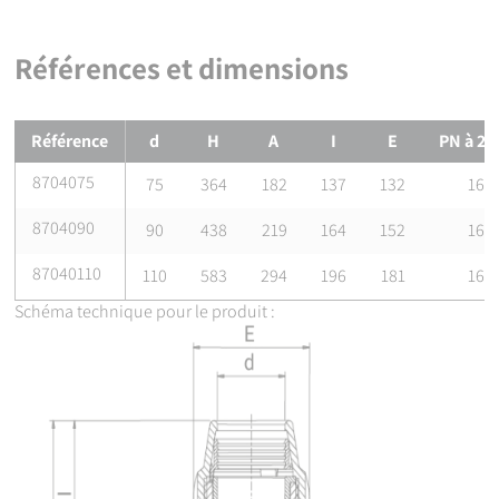
Références normatives
ISO 17885: 2021 - Systèmes de canalisations en plastiques —
Références et dimensions
Raccords mécaniques pour les canalisations sous pression —
Spécifications
Références et dimensions de
Té égal à 90° millenium à compressio
Certification
Référence
d
H
A
I
E
PN à 20
Attestation de Conformité Sanitaire (ACS)
8704075
75
364
182
137
132
16
8704090
90
438
219
164
152
16
87040110
110
583
294
196
181
16
Schéma technique pour le produit :