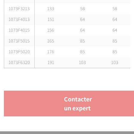
1073F3213
133
58
58
1073F4013
151
64
64
1073F4015
156
64
64
1073F5015
165
85
85
1073F5020
176
85
85
1073F6320
191
103
103
Contacter
un expert