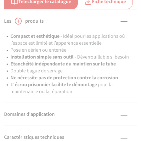
Télécharger le catalogue
Fiche technique
Les
produits
Compact et esthétique
- Idéal pour les applications où
l’espace est limité et l’apparence essentielle
Pose en aérien ou enterrée
Installation simple sans outil
- Déverrouillable si besoin
Etanchéité indépendante du maintien sur le tube
Double bague de serrage
Ne nécessite pas de protection contre la corrosion
L' écrou prisonnier facilite le démontage
pour la
maintenance ou la réparation
Domaines d'application
Adduction d'eau potable ou brute. Air comprimé. Géothermie.
Température du fluide : max 40°C, détimbrage à partir de 20°C.
Caractéristiques techniques