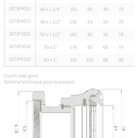
1073F4013
40 x 1 1/4"
151
64
49
70
1
1073F4015
40 x 1 1/2"
156
64
54
70
1
1073F5015
50 x 1 1/2"
165
85
54
78
1
1073F5020
50 x 2"
176
85
68
78
2
1073F6320
63 x 2"
191
103
68
90
2
Fourni avec joint.
Schéma technique pour le produit :