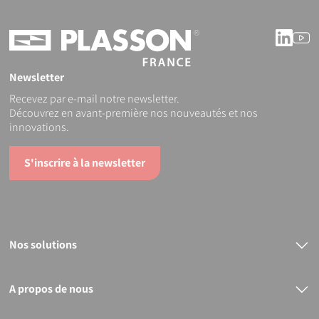
Linke
Y
Newsletter
Recevez par e-mail notre newsletter.
Découvrez en avant-première nos nouveautés et nos
innovations.
S'inscrire à la newsletter
Nos solutions
Raccords électrosoudables
Raccords mécaniques
Bout à bout
A propos de nous
PVC
Le groupe PLASSON
Nos services