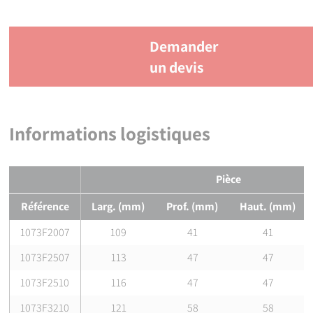
Demander
un devis
Informations logistiques
Pièce
Référence
Larg. (mm)
Prof. (mm)
Haut. (mm)
1073F2007
109
41
41
1073F2507
113
47
47
1073F2510
116
47
47
1073F3210
121
58
58