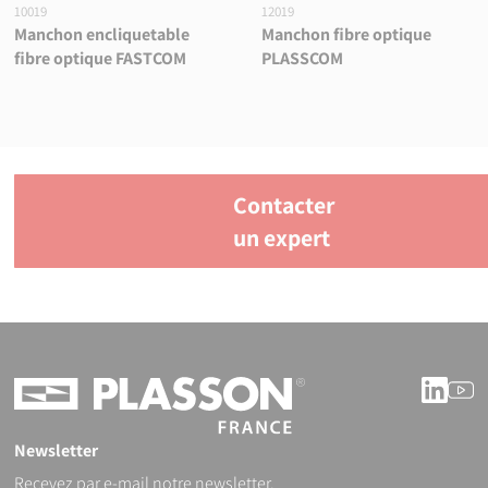
10019
12019
Manchon encliquetable
Manchon fibre optique
fibre optique FASTCOM
PLASSCOM
Contacter
un expert
Linke
Y
Newsletter
Recevez par e-mail notre newsletter.