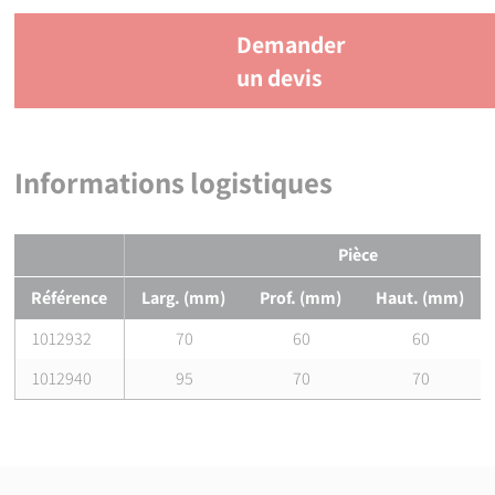
Demander
un devis
Informations logistiques
Pièce
Référence
Larg. (mm)
Prof. (mm)
Haut. (mm)
1012932
70
60
60
1012940
95
70
70