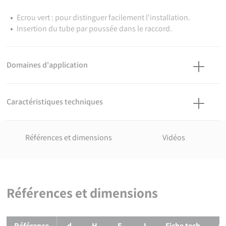
Ecrou vert : pour distinguer facilement l'installation.
Insertion du tube par poussée dans le raccord.
Domaines d'application
Dédié aux réseaux de télécommunication.
Caractéristiques techniques
Matière
Corps : Polypropylène, copolymère haute qualité. Joints : NBR.
Références et dimensions
Vidéos
Références normatives
ISO 17885: 2021 - Systèmes de canalisations en plastiques —
Raccords mécaniques pour les canalisations sous pression —
Spécifications
Références et dimensions
Références et dimensions de
Bouchon de fin de ligne encliquetab
Référence
d
H
E
I
Fiche tech.
C