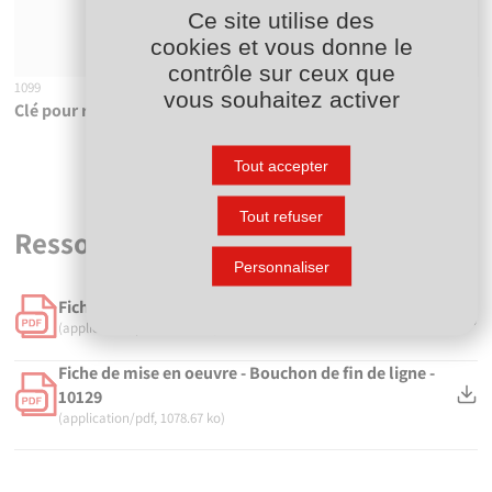
Ce site utilise des
cookies et vous donne le
contrôle sur ceux que
1099
796000
vous souhaitez activer
Clé pour raccords Série 1
Cône à chanfreiner pour
tubes PE
Du d20 au d63
Tout accepter
Tout refuser
Ressources
Personnaliser
Fiche technique - Bouchon de fin de ligne - 10129
(application/pdf, 167.39 ko)
Fiche de mise en oeuvre - Bouchon de fin de ligne -
10129
(application/pdf, 1078.67 ko)