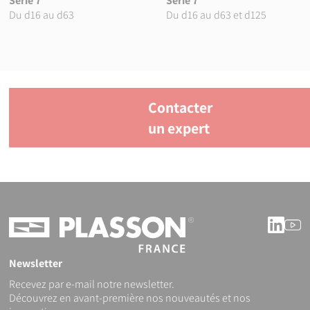
Série 7
Série 7
Du d16 au d63
Du d16 au d63 et d125
Contacter
un expert
Linke
Y
Newsletter
Recevez par e-mail notre newsletter.
Découvrez en avant-première nos nouveautés et nos