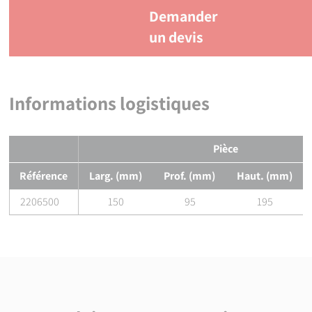
Demander
un devis
Informations logistiques
Pièce
Référence
Larg. (mm)
Prof. (mm)
Haut. (mm)
2206500
150
95
195