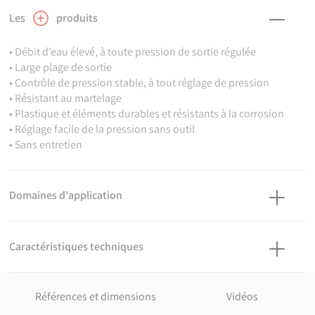
Les
produits
• Débit d’eau élevé, à toute pression de sortie régulée
• Large plage de sortie
• Contrôle de pression stable, à tout réglage de pression
• Résistant au martelage
• Plastique et éléments durables et résistants à la corrosion
• Réglage facile de la pression sans outil
• Sans entretien
Domaines d'application
Irrigation - Distribution d'eau brute.
Caractéristiques techniques
Température du fluide : max 40°C, détimbrage à partir de 20°C.
Matière
Joints : EPDM. Corps, écrous et filetage : Polypropylène,
Références et dimensions
Vidéos
copolymère haute qualité, renforcé fibres de verre. Parties