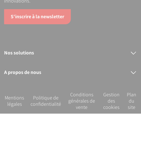
innovations.
S'inscrire à la newsletter
Nos solutions
Raccords électrosoudables
Raccords mécaniques
Bout à bout
A propos de nous
PVC
Le groupe PLASSON
Nos services
R&D et innovation
Conditions
Gestion
Plan
Notre démarche RSE
Mentions
Politique de
générales de
des
du
légales
confidentialité
vente
cookies
site